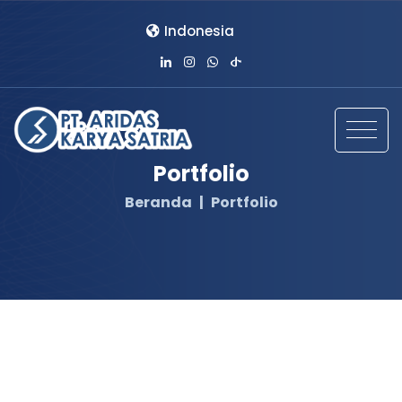
Indonesia
Portfolio
Beranda
Portfolio