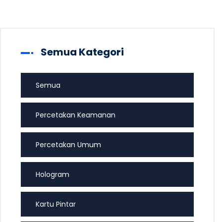
Semua Kategori
Semua
Percetakan Keamanan
Percetakan Umum
Hologram
Kartu Pintar