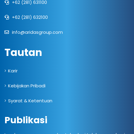
+62 (281) 631100
+62 (281) 632100
info@aridasgroup.com
Tautan
Karir
Kebijakan Pribadi
Syarat & Ketentuan
Publikasi