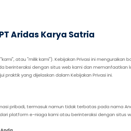
PT Aridas Karya Satria
", "kami", atau "milik kami"). Kebijakan Privasi ini mengur
Anda berinteraksi dengan situs web kami dan memanfaatkan
raktik yang dijelaskan dalam Kebijakan Privasi ini.
si pribadi, termasuk namun tidak terbatas pada nama Anda,
ri platform e-niaga kami atau berinteraksi dengan situs w
 Anda