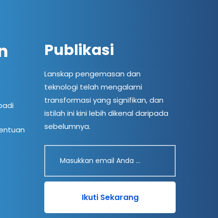
n
Publikasi
Lanskap pengemasan dan
teknologi telah mengalami
transformasi yang signifikan, dan
badi
istilah ini kini lebih dikenal daripada
sebelumnya.
tentuan
Ikuti Sekarang