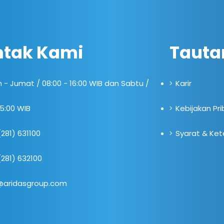
ntak Kami
Tauta
 - Jumat / 08:00 - 16:00 WIB dan Sabtu /
Karir
15:00 WIB
Kebijakan Pri
281) 631100
Syarat & Ke
281) 632100
@aridasgroup.com