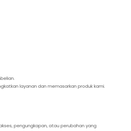
belian.
ingkatkan layanan dan memasarkan produk kami.
i akses, pengungkapan, atau perubahan yang