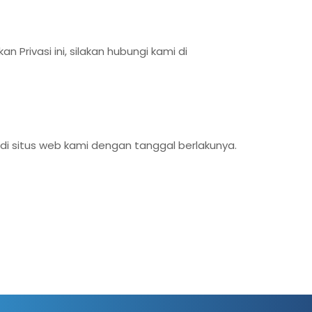
Privasi ini, silakan hubungi kami di
 di situs web kami dengan tanggal berlakunya.