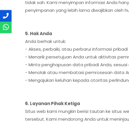
tidak sah. Kami menyimpan informasi Anda hanya 
penyimpanan yang lebih lama diwajibkan oleh h
5. Hak Anda
Anda berhak untuk:
- Akses, perbaiki, atau perbarui informasi pribadi
- Menarik persetujuan Anda untuk aktivitas pem
- Minta penghapusan data pribadi Anda, sesuai
- Menolak atau membatasi pemrosesan data A
- Mengajukan keluhan kepada otoritas perlindun
6. Layanan Pihak Ketiga
Situs web kami mungkin berisi tautan ke situs w
tersebut. Kami mendorong Anda untuk meninjau 