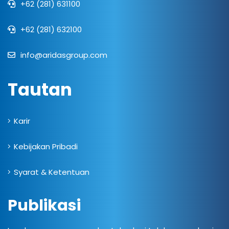
+62 (281) 631100
+62 (281) 632100
info@aridasgroup.com
Tautan
Karir
Kebijakan Pribadi
Syarat & Ketentuan
Publikasi