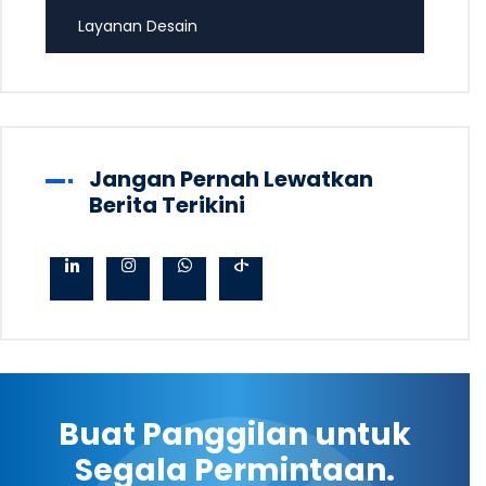
Layanan Desain
Jangan Pernah Lewatkan
Berita Terikini
Buat Panggilan untuk
Segala Permintaan.